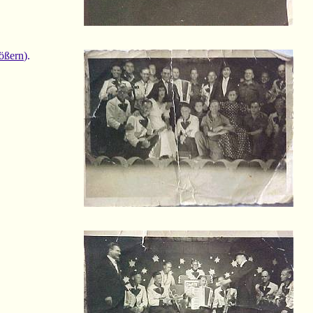
rößern
).