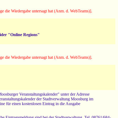
usage die Wiedergabe untersagt hat (Anm. d. WebTeams)].
vider "Online Regions"
usage die Wiedergabe untersagt hat (Anm. d. WebTeams)].
 "Moosburger Veranstaltungskalender" unter der Adresse
Veranstaltungskalender der Stadtverwaltung Moosburg im
ne für einen kostenlosen Eintrag in die Ausgabe
che Eintragsmeldung sind bei der Stadtverwaltung, Tel. 08761/684-