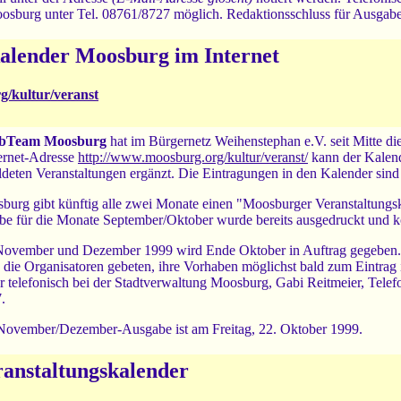
sburg unter Tel. 08761/8727 möglich. Redaktionsschluss für Ausgabe
kalender Moosburg im Internet
g/kultur/veranst
bTeam Moosburg
hat im Bürgernetz Weihenstephan e.V. seit Mitte di
ternet-Adresse
http://www.moosburg.org/kultur/veranst/
kann der Kalend
deten Veranstaltungen ergänzt. Die Eintragungen in den Kalender sind f
urg gibt künftig alle zwei Monate einen "Moosburger Veranstaltungskal
be für die Monate September/Oktober wurde bereits ausgedruckt und kos
November und Dezember 1999 wird Ende Oktober in Auftrag gegeben. Da
die Organisatoren gebeten, ihre Vorhaben möglichst bald zum Eintrag 
er telefonisch bei der Stadtverwaltung Moosburg, Gabi Reitmeier, T
.
 November/Dezember-Ausgabe ist am Freitag, 22. Oktober 1999.
anstaltungskalender