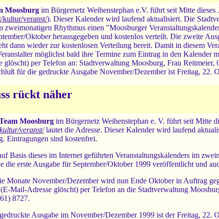
m Moosburg
im Bürgernetz Weihenstephan e.V. führt seit Mitte dieses
kultur/veranst/
). Dieser Kalender wird laufend aktualisiert. Die Stadt
im zweimonatigen Rhythmus einen "Moosburger Veranstaltungskalender"
ptember/Oktober herausgegeben und kostenlos verteilt. Die zweite 
eht dann wieder zur kostenlosen Verteilung bereit. Damit in diesem Vera
e Veranstalter möglichst bald ihre Termine zum Eintrag in den Kalender
e glöscht) per Telefon an: Stadtverwaltung Moosburg, Frau Reitmei
hluß für die gedruckte Ausgabe November/Dezember ist Freitag, 22. O
ss rückt näher
Team Moosburg
im Bürgernetz Weihenstephan e. V. führt seit Mitte d
ultur/veranst/
lautet die Adresse. Dieser Kalender wird laufend aktuali
 Eintragungen sind kostenfrei.
auf Basis dieses im Internet geführten Veranstaltungskalenders im zw
 die erste Ausgabe für September/Oktober 1999 veröffentlicht und auch
die Monate November/Dezember wird nun Ende Oktober in Auftrag gege
 (E-Mail-Adresse glöscht) per Telefon an die Stadtverwaltung Moos
61) 8727.
e gedruckte Ausgabe im November/Dezember 1999 ist der Freitag, 22. O