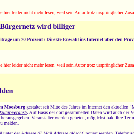
e hier leider nicht mehr lesen, weil sein Autor trotz ursprünglicher Z
Bürgernetz wird billiger
eiträge um 70 Prozent / Direkte Enwahl ins Internet über den Pro
e hier leider nicht mehr lesen, weil sein Autor trotz ursprünglicher Z
:
lden
m Moosburg
gestaltet seit Mitte des Jahres im Internet den aktuellen
ultur/veranst/
. Auf Basis der dort gesammelten Daten wird auch der 
rausgegeben. Veranstalter werden gebeten, möglichst bald ihre Termi
u melden.
l unter der Adresse
(E-Mail-Adresse glöscht)
notiert werden. Telefonis