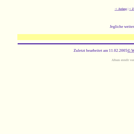
·< Anfang
|
< Z
Jegliche weite
Zuletzt bearbeitet am 11.02.2005
© W
Album erstellt v