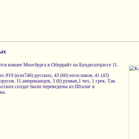
ных
тся южнее Моосбурга в Оберрайт на Бундесштрассе 11.
819 (или746) русских, 43 (60) югославов, 41 (43)
орусов, 11 американцев, 3 (6) румын,1 чех, 1 грек. Так
русских солдат были переведены из Шталаг в
ны.