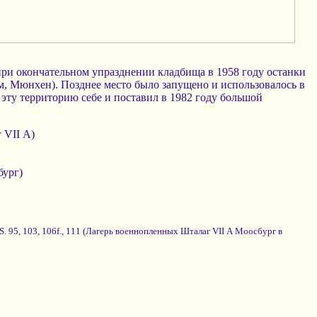
 при окончательном упразднении кладбища в 1958 году останки
м, Мюнхен). Позднее место было запущено и использовалось в
 эту территорию себе и поставил в 1982 году большой
 VII А)
ург)
. 95, 103, 106f., 111 (Лагерь военнопленных Шталаг VII А Моосбург в