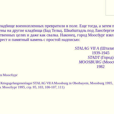
кладбище военнопленных превратили в поле. Еще тогда, а затем
ены на другие кладбища (Бад Тельц, Швабштадль под Лансберго
ственных целях и даже как свалка. Наконец, город Моосбург взял
рест и памятный камень с простой надписью:
STALAG VII A
(Шталаг
1939-1945
STADT
(Город)
MOOSBURG
(Моосб
1982
am Моосбург
 Kriegsgefangenenlager STALAG VII A Moosburg in Oberbayern, Moosburg 1995, S
 Моосбург 1995, стр. 95, 103, 106-107, 111)