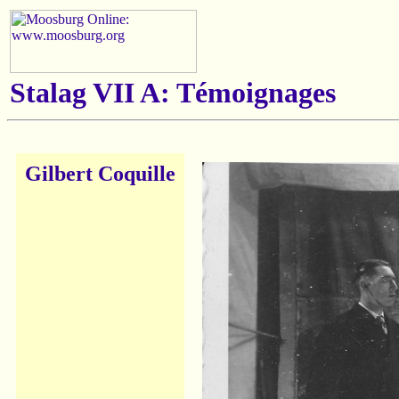
Stalag VII A: Témoignages
Gilbert Coquille