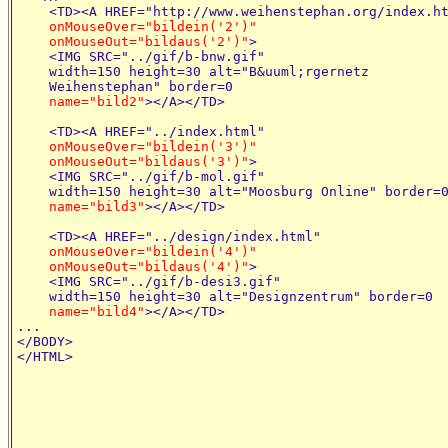
    <TD><A HREF="http://www.weihenstephan.org/index.ht
onMouseOver="bildein('2')"

    onMouseOut="bildaus('2')"
>

    <IMG SRC="../gif/b-bnw.gif"

    width=150 height=30 alt="B&uuml;rgernetz

    Weihenstephan" border=0

name="bild2"
></A></TD>

    <TD><A HREF="../index.html"

onMouseOver="bildein('3')"

    onMouseOut="bildaus('3')"
>

    <IMG SRC="../gif/b-mol.gif"

    width=150 height=30 alt="Moosburg Online" border=0
name="bild3"
></A></TD>

    <TD><A HREF="../design/index.html"

onMouseOver="bildein('4')"

    onMouseOut="bildaus('4')"
>

    <IMG SRC="../gif/b-desi3.gif"

    width=150 height=30 alt="Designzentrum" border=0

name="bild4"
></A></TD>

...

</BODY>
