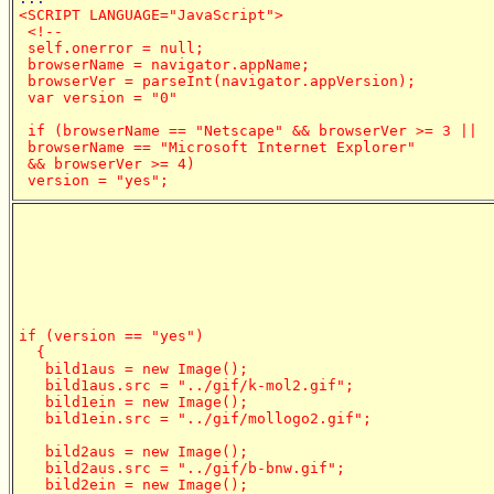
<SCRIPT LANGUAGE="JavaScript">

 <!--

 self.onerror = null;

 browserName = navigator.appName;

 browserVer = parseInt(navigator.appVersion);

 var version = "0"

 if (browserName == "Netscape" && browserVer >= 3 ||

 browserName == "Microsoft Internet Explorer"

 && browserVer >= 4)

 version = "yes";
if (version == "yes")

  {

   bild1aus = new Image();

   bild1aus.src = "../gif/k-mol2.gif";

   bild1ein = new Image();

   bild1ein.src = "../gif/mollogo2.gif";

   bild2aus = new Image();

   bild2aus.src = "../gif/b-bnw.gif";

   bild2ein = new Image();
