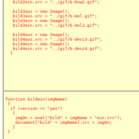
   bild2ein.src = "../gif/b-bnw2.gif";

   bild3aus = new Image();

   bild3aus.src = "../gif/b-mol.gif";

   bild3ein = new Image();

   bild3ein.src = "../gif/b-mol2.gif";

   bild4aus = new Image();

   bild4aus.src = "../gif/b-desi3.gif";

   bild4ein = new Image();

   bild4ein.src = "../gif/b-desi4.gif";

  }
function bildein(imgName)

 {

  if (version == "yes")

   {

    imgOn = eval("bild" + imgName + "ein.src");

    document["bild" + imgName].src = imgOn;

   }

 }
