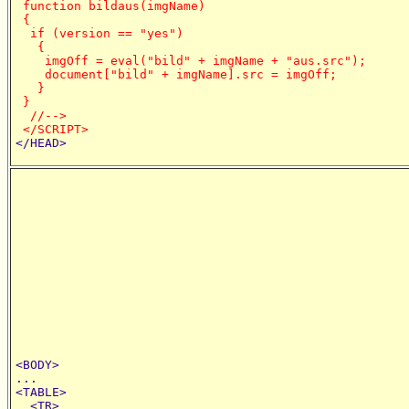
 function bildaus(imgName)

 {

  if (version == "yes")

   {

    imgOff = eval("bild" + imgName + "aus.src");

    document["bild" + imgName].src = imgOff;

   }

 }

  //-->

 </SCRIPT>
<BODY>

...

<TABLE>

  <TR>
